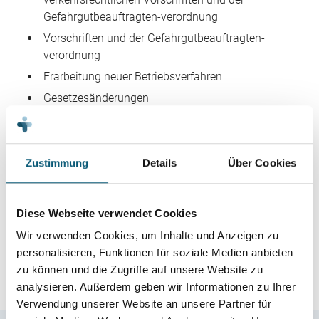
Gefahrgutbeauftragten-verordnung
Vorschriften und der Gefahrgutbeauftragten-
verordnung
Erarbeitung neuer Betriebsverfahren
Gesetzesänderungen
Überprüfung von Dienstleistern auf die
Einhaltung aller Vorschriften im Gefahrgutbereich
und gegebenenfalls im Strahlenschutz und im
Zustimmung
Details
Über Cookies
Röntgenbereich
LBA-Schulungsanerkennung für alle
Personalkategorien gemäß IATA/ICAO
Diese Webseite verwendet Cookies
IHK-Anerkennung für Gefahrgutbeauftragten-
Wir verwenden Cookies, um Inhalte und Anzeigen zu
schulungen
personalisieren, Funktionen für soziale Medien anbieten
Durchführung von Schulungen
zu können und die Zugriffe auf unsere Website zu
analysieren. Außerdem geben wir Informationen zu Ihrer
Verwendung unserer Website an unsere Partner für