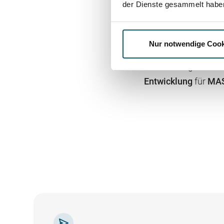
Website-
der Dienste gesammelt habe
Die Website wurde 
Nur notwendige Cook
Umfeld
, konzipiert,
Der Leistungsumfan
Entwicklung
für
MA