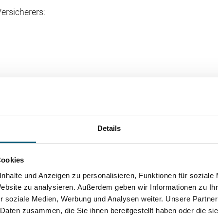
ersicherers:
rsicherung:
herstreitbeilegung/
Details
lschlichtungsstelle
Cookies
nhalte und Anzeigen zu personalisieren, Funktionen für soziale
 oder verpflichtet, an Streitbeilegungsverfahren vor einer
Website zu analysieren. Außerdem geben wir Informationen zu I
ungsstelle teilzunehmen.
r soziale Medien, Werbung und Analysen weiter. Unsere Partner
 Daten zusammen, die Sie ihnen bereitgestellt haben oder die s