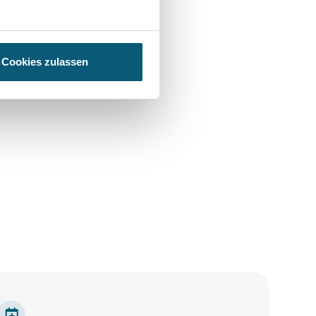
steme im B2B-
Cookies zulassen
ebflow-