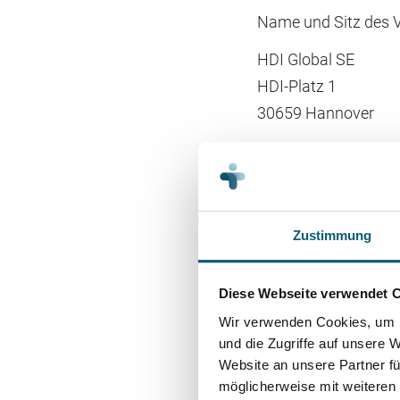
Name und Sitz des V
HDI Global SE
HDI-Platz 1
30659 Hannover
Geltungsraum der Ve
Deutschland
Verbrauc
Zustimmung
Universa
Diese Webseite verwendet 
Wir verwenden Cookies, um I
Wir sind nicht bereit
und die Zugriffe auf unsere 
Verbraucherschlicht
Website an unsere Partner fü
möglicherweise mit weiteren