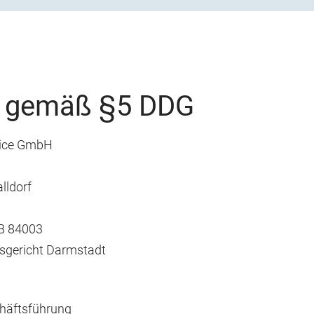
 gemäß §5 DDG
vice GmbH
lldorf
RB 84003
tsgericht Darmstadt
häftsführung