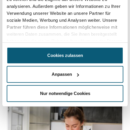
analysieren. Außerdem geben wir Informationen zu Ihrer
Verwendung unserer Website an unsere Partner für
Medizin
soziale Medien, Werbung und Analysen weiter. Unsere
Rauchen und Gesundheit: Folgen,
Partner führen diese Informationen möglicherweise mit
Rauchstopp und neue Lungenkrebs-
weiteren Daten zusammen, die Sie ihnen bereitgestellt
Früherkennung ab 2026
haben oder die sie im Rahmen Ihrer Nutzung der Dienste
gesammelt haben.
Rauchen erhöht deutlich das Risiko für schwere
Cookies zulassen
Erkrankungen wie Lungenkrebs und Herz-Kreislauf-
Leiden und wird seit April 2026 durch eine
kostenlose ...
Anpassen
Beitrag lesen
Nur notwendige Cookies