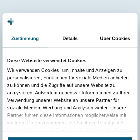
Zustimmung
Details
Über Cookies
Mehr Neuigkeiten wie diese
im
Work Health Newsletter
Diese Webseite verwendet Cookies
Wir verwenden Cookies, um Inhalte und Anzeigen zu
Wir wissen, dass
Arbeits- und Gesundheitsschutz
ein
personalisieren, Funktionen für soziale Medien anbieten
breites Themenfeld bietet. Genau aus diesem Grund
zu können und die Zugriffe auf unsere Website zu
stellen wir alle 14 Tage, die wichtigsten Themen und
analysieren. Außerdem geben wir Informationen zu Ihrer
Neuerungen für Sie zusammen.
Verwendung unserer Website an unsere Partner für
soziale Medien, Werbung und Analysen weiter. Unsere
Alle 14 Tage erhalten
Niemals Spam
Partner führen diese Informationen möglicherweise mit
weiteren Daten zusammen, die Sie ihnen bereitgestellt
haben oder die sie im Rahmen Ihrer Nutzung der Dienste
gesammelt haben.