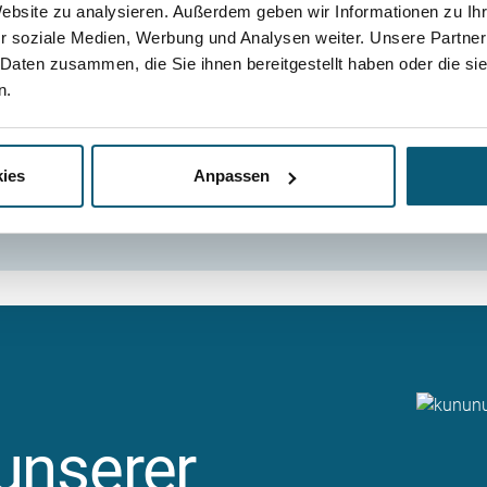
Website zu analysieren. Außerdem geben wir Informationen zu I
- unabhängig von
geweckt?
r soziale Medien, Werbung und Analysen weiter. Unsere Partner
sozialer Herkunft
 Daten zusammen, die Sie ihnen bereitgestellt haben oder die s
sexueller Orienti
n.
e sich!
Stellenange
ies
Anpassen
 unserer