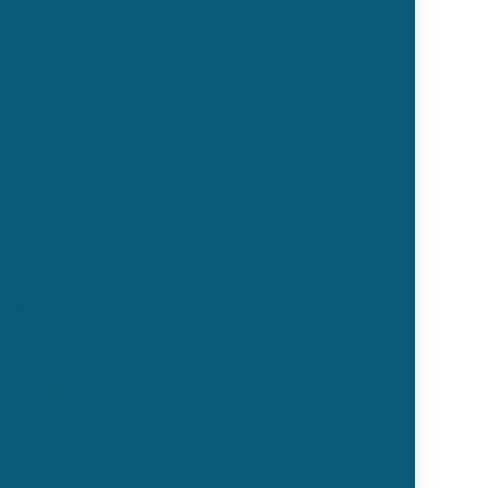
 sind für dich keine Fremdwörter?
Expertinnen und Experten im 1st Level
endungsentwicklung und begleite uns
unft!
pport
er