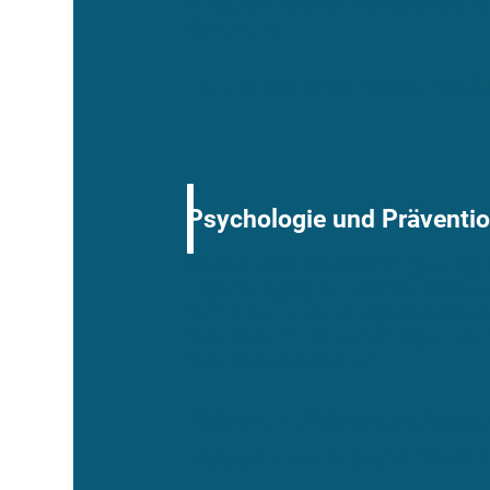
Klingt spannend? Dann verschaffe dir e
dich bei uns.
Leitung Debitorenmanagement
Psychologie und Präventi
Die Gesundheit von Beschäftigten liegt
trägst du tagtäglich in die Welt? Dann
Seminare für uns und begeistere Mens
Gesundheit mit deinen Vorträgen – wer
Gesundheitsbotschafter!
Referent mit Schwerpunkt Beweg
Referentin und Beraterin Psychol