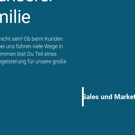
ilie
r nicht sein! Ob beim Kunden
ei uns führen viele Wege in
ommen bist Du Teil eines
egeisterung für unsere große
Sales und Marke
ig für die
Du bist Verkaufstalent u
 an unsere Kunden.
von unserer Dienstleist
 Leistungsnachweise und
in die Welt tragen? Dann
undinnen und Kunden.
Team mit deinen Kompet