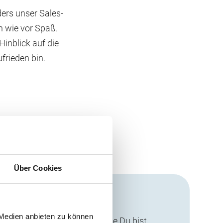
ers unser Sales-
h wie vor Spaß.
 Hinblick auf die
ufrieden bin.
Über Cookies
 Medien anbieten zu können
H bist Du willkommen, so wie Du bist