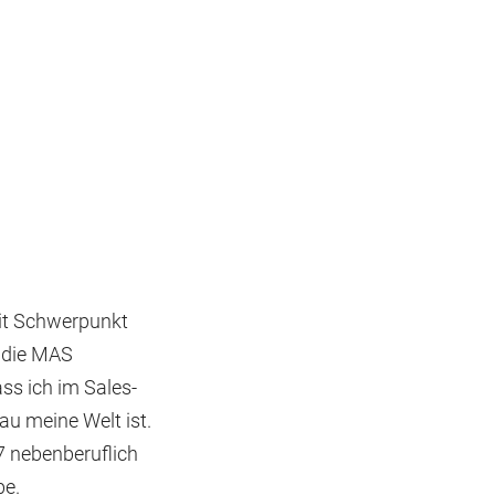
mit Schwerpunkt
f die MAS
s ich im Sales-
au meine Welt ist.
17 nebenberuflich
be.