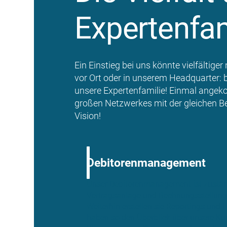
Expertenfam
Ein Einstieg bei uns könnte vielfältige
vor Ort oder in unserem Headquarter: b
unsere Expertenfamilie! Einmal angek
großen Netzwerkes mit der gleichen B
Vision!
Debitorenmanagement
Unser Debitorenmanagement ist zuständ
Vertragsanlage und Rechnungsstellung
Weiterhin erstellen sie Reportings und
haben so den Überblick über unsere K