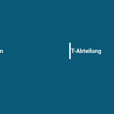
inen Einblick und bewirb
Mediendesigner
Sales Managerin
on
IT-Abteilung
 dir am Herzen und dies
HTML, Javascript und Co.
 halte Workshops oder
Dann unterstütze unsere 
chen für das Thema
Support oder in der Anw
de unser
aktiv in eine digitale Zuk
1st und 2nd Level Su
ung
Anwendungsentwickl
ogie & Prävention