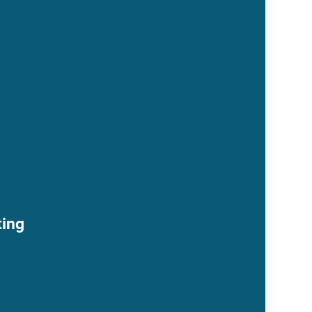
ting
nd überzeugst potenzielle Kund:innen
ung? Oder möchtest unsere Marke gerne
 bereichere unser Sales & Marketing
enzen.